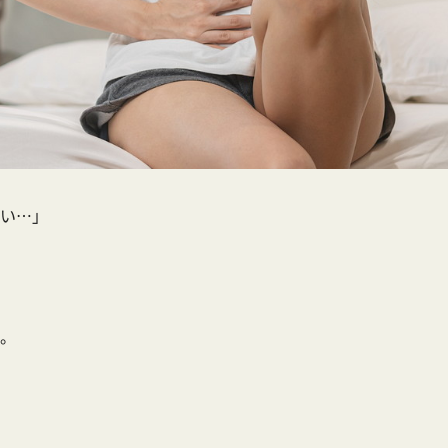
い…」
。