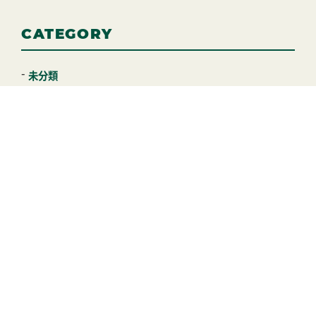
CATEGORY
未分類
−
−
HOME
未分類
ダイエットにミネラルが必要な理由と効率
よく摂取する方法