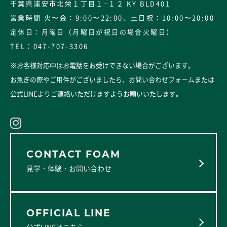
千葉県浦安市北栄１丁目１−１２ KY BLD401
個人情報の廃棄
営業時間 火〜金：9:00〜22:00、土日祝：10:00〜20:00
当店は、個人情報の利用目的に対し必要性が失われた場
定休日：月曜日（月曜日が祝日の場合火曜日）
合には、個人情報を消去又は廃棄するものとし、当該消
TEL：
047-707-3306
去及び廃棄は、外部流失等の危険を防止するために必要
※お客様対応中はお電話をお受けできない場合がございます。
かつ最適な方法により、業務の遂行上必要な限りにおい
お急ぎの際やご用件がございましたら、
お問い合わせフォーム
または
て行います。
公式LINE
よりご連絡いただけますようお願いいたします。
法令、規範の遵守と個人情報の取扱いの見直し
当店は、個人情報に関して適用される日本の法令、その
他規範を遵守するとともに、個人情報の取扱い、管理体
制及び取組みに関する点検を実施し、継続的に改善・見
直しを行います。
見学・体験・お問い合わせ