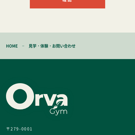
個人情報の取得
当店は、利用目的の達成に必要な範囲で、個人情報を適
正に取得します。
個人情報の利用目的
−
HOME
見学・体験・お問い合わせ
当店は、取得した個人情報について、以下の目的で利用
します。
本サイトの運営、維持、管理
本サイトを通じたサービスの提供
本サイトを通じたお問い合わせ等への対応
個人情報の第三者提供
当店は、お客様よりお預かりした個人情報を適切に管理
し、お客様の同意がある場合又は法令に基づき開示する
ことが必要である場合を除いて第三者に個人情報を提供
〒279-0001
しません。